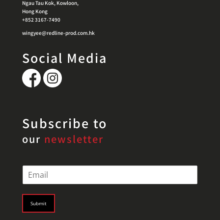
Ngau Tau Kok, Kowloon,
Hong Kong
+852 3167-7490
wingyee@redline-prod.com.hk
Social Media
Subscribe to
our
newsletter
E
m
a
i
Submit
l
*