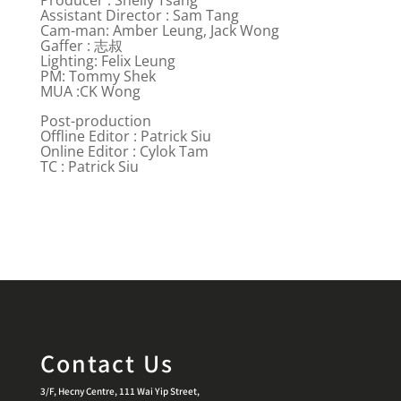
Assistant Director : Sam Tang
Cam-man: Amber Leung, Jack Wong
Gaffer : 志叔
Lighting: Felix Leung
PM: Tommy Shek
MUA :CK Wong
Post-production
Offline Editor : Patrick Siu
Online Editor : Cylok Tam
TC : Patrick Siu
Contact Us
3/F, Hecny Centre, 111 Wai Yip Street,