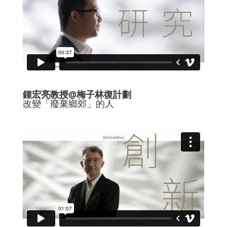
鍾宏亮教授@梅子林復計劃
改變「廢棄鄉郊」的人